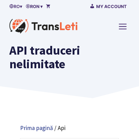
Sari
RO
▾
RON ▾
MY ACCOUNT
la
continut
MENI
API traduceri
nelimitate
Prima pagină
/ Api