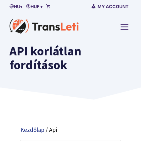
Ugrás
HU
▾
HUF ▾
MY ACCOUNT
a
tartalomra
MENÜ
API korlátlan
fordítások
Kezdőlap
/ Api