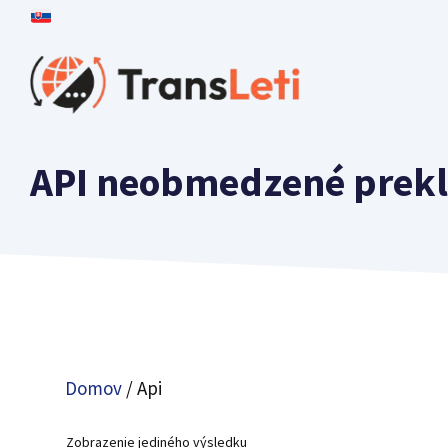
Preškoliť
na
obsah
API neobmedzené prek
Domov
/ Api
Zobrazenie jediného výsledku