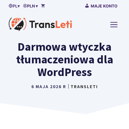
Przejdź
PL
▾
PLN ▾
MAJE KONTO
do
treści
MENU
Darmowa wtyczka
tłumaczeniowa dla
WordPress
6 MAJA 2026 R
TRANSLETI