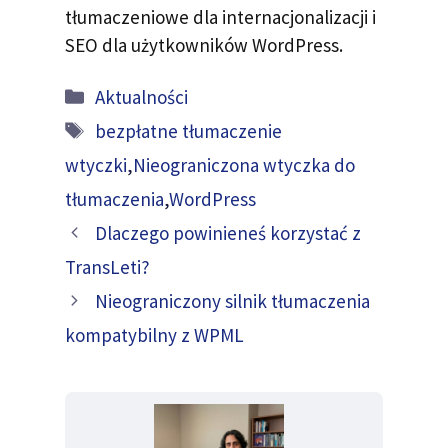
tłumaczeniowe dla internacjonalizacji i
SEO dla użytkowników WordPress.
Kategoria
Aktualności
Tagi
bezpłatne tłumaczenie
wtyczki
,
Nieograniczona wtyczka do
tłumaczenia
,
WordPress
Dlaczego powinieneś korzystać z
TransLeti?
Nieograniczony silnik tłumaczenia
kompatybilny z WPML