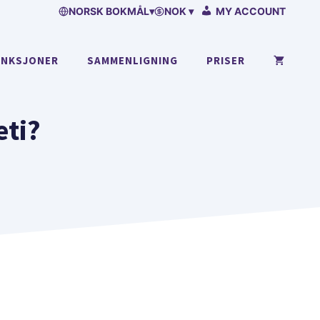
NORSK BOKMÅL
▾
NOK ▾
MY ACCOUNT
UNKSJONER
SAMMENLIGNING
PRISER
eti?