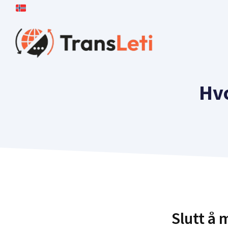
Hopp
til
Innhold
Hvo
Slutt å 