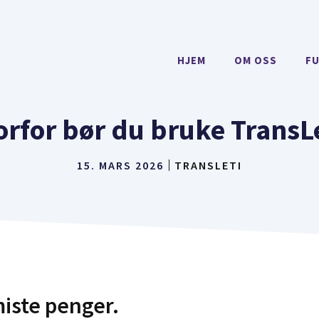
HJEM
OM OSS
F
rfor bør du bruke TransL
15. MARS 2026
TRANSLETI
miste penger.