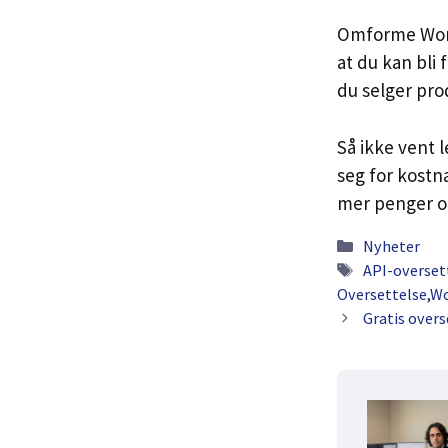
Omforme WordP
at du kan bli 
du selger pro
Så ikke vent 
seg for kostna
mer penger og
Kategorier
Nyheter
Tags
API-overset
Oversettelse
,
Wo
Gratis over