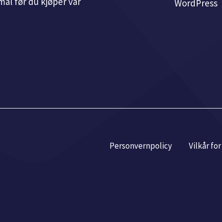
ål før du kjøper vår
WordPress
Personvernpolicy
Vilkår fo