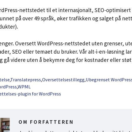
ress-nettstedet til et internasjonalt, SEO-optimisert 
funnet på over 49 språk, øker trafikken og salget på net
dukter).
lenger. Oversett WordPress-nettstedet uten grenser, u
der, SEO eller temaet du bruker. Vår alt-i-en-løsning la
 gå videre uten å bekymre deg for kostnader eller støt
telse
,
Translatepress
,
Oversettelsestillegg
,
Ubegrenset WordPres
rdPress
,
WPML
settelses-plugin for WordPress
OM FORFATTEREN