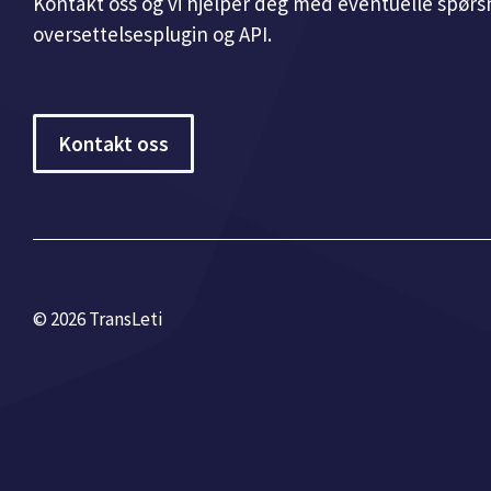
Kontakt oss og vi hjelper deg med eventuelle spørsm
oversettelsesplugin og API.
Kontakt oss
© 2026 TransLeti