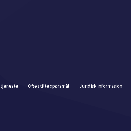
r tjeneste
Ofte stilte spørsmål
Juridisk informasjon