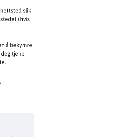
nettsted slik
tstedet (hvis
ten å bekymre
r deg tjene
te.
s