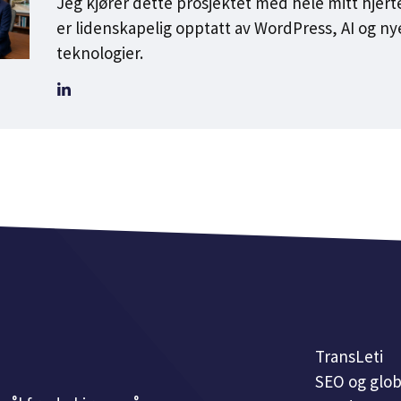
Jeg kjører dette prosjektet med hele mitt hjerte
er lidenskapelig opptatt av WordPress, AI og ny
teknologier.
TransLeti
SEO og glob