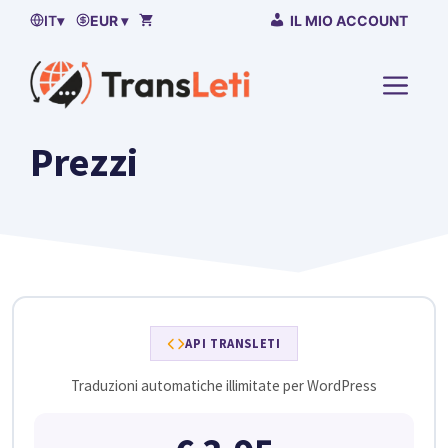
Vai
IT
▾
EUR ▾
IL MIO ACCOUNT
al
contenuto
MENU
Prezzi
API TRANSLETI
Traduzioni automatiche illimitate per WordPress