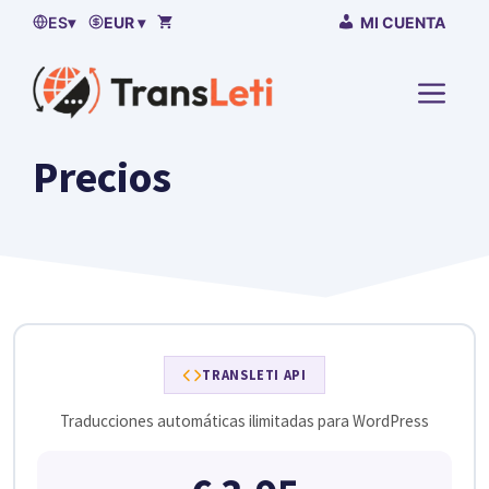
Ir
ES
▾
EUR ▾
MI CUENTA
al
contenido
MENÚ
Precios
TRANSLETI API
Traducciones automáticas ilimitadas para WordPress