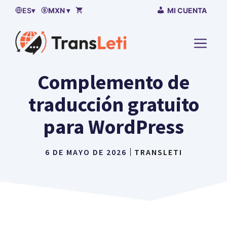
Saltar
ES
▾
MXN ▾
MI CUENTA
al
contenido
MENÚ
Complemento de
traducción gratuito
para WordPress
6 DE MAYO DE 2026
TRANSLETI