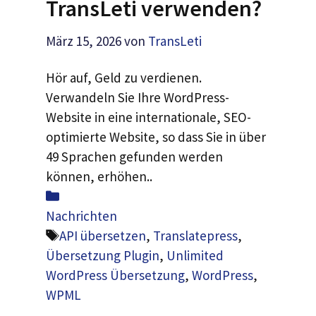
TransLeti verwenden?
März 15, 2026
von
TransLeti
Hör auf, Geld zu verdienen.
Verwandeln Sie Ihre WordPress-
Website in eine internationale, SEO-
optimierte Website, so dass Sie in über
49 Sprachen gefunden werden
können, erhöhen..
Was
ist
Nachrichten
los
Schlagwörter
API übersetzen
,
Translatepress
,
Übersetzung Plugin
,
Unlimited
WordPress Übersetzung
,
WordPress
,
WPML