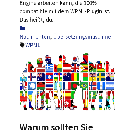
Engine arbeiten kann, die 100%
compatible mit dem WPML-Plugin ist.
Das heißt, du..
Was
ist
Nachrichten
,
Übersetzungsmaschine
los
Schlagwörter
WPML
Warum sollten Sie