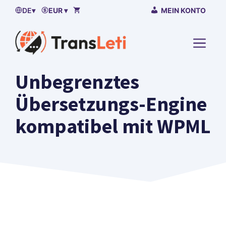
Zum
DE
▾
EUR ▾
MEIN KONTO
Inhalt
springen
)
Unbegrenztes
Übersetzungs-Engine
kompatibel mit WPML