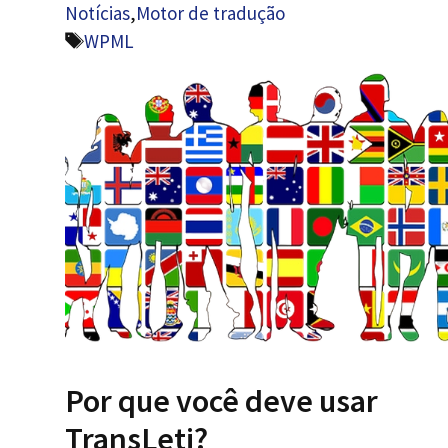
Notícias
,
Motor de tradução
Etiquetas
WPML
Por que você deve usar
TransLeti?