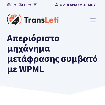
Μετάβαση
EL
▾
EUR ▾
Ο ΛΟΓΑΡΙΑΣΜΌΣ ΜΟΥ
στο
περιεχόμενο
ΜΕΝΟ
Απεριόριστο
μηχάνημα
μετάφρασης συμβατό
με WPML