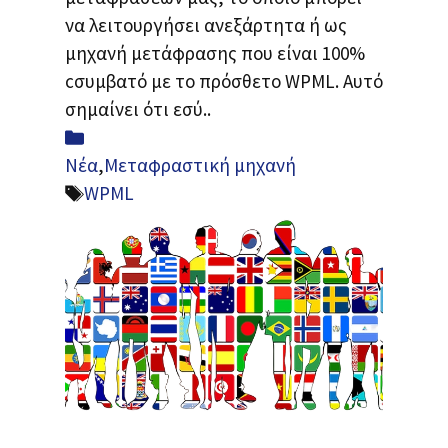
να λειτουργήσει ανεξάρτητα ή ως
μηχανή μετάφρασης που είναι 100%
cσυμβατό με το πρόσθετο WPML. Αυτό
σημαίνει ότι εσύ..
Κατηγορίες
Νέα
,
Μεταφραστική μηχανή
Ετικέτες
WPML