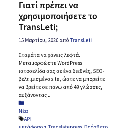
Γιατί πρέπει να
χρησιμοποιήσετε το
TransLeti;
15 Μαρτίου, 2026
από
TransLeti
Σταμάτα να χάνεις λεφτά.
Μεταμορφώστε WordPress
ιστοσελίδα σας σε ένα διεθνές, SEO-
βελτιμισμένο site, ώστε να μπορείτε
να βρείτε σε πάνω από 49 γλώσσες,
αυξάνοντας ..
Κατηγορίες
Νέα
Ετικέτες
API
μετάφραση
,
Translatepress
,
Πρόσθετο