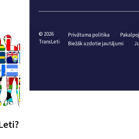
© 2026
Privātuma politika
Pakalpo
TransLeti
Biežāk uzdotie jautājumi
Ju
Leti?