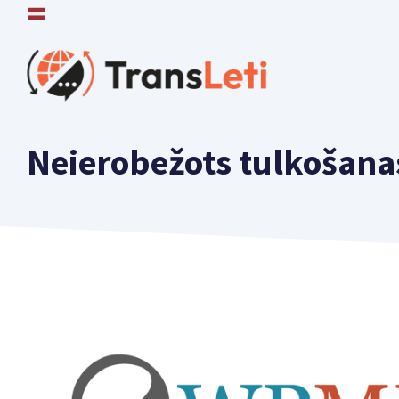
Pāriet
uz
saturu
Neierobežots tulkošana