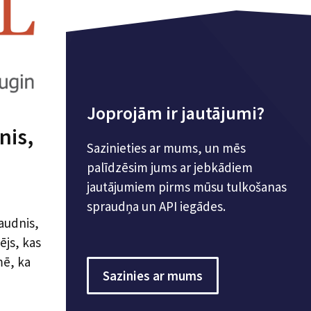
Joprojām ir jautājumi?
nis,
Sazinieties ar mums, un mēs
palīdzēsim jums ar jebkādiem
jautājumiem pirms mūsu tulkošanas
spraudņa un API iegādes.
audnis,
ējs, kas
mē, ka
Sazinies ar mums