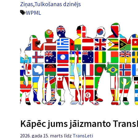
Ziņas
,
Tulkošanas dzinējs
Tagi
WPML
Kāpēc jums jāizmanto Trans
2026. gada 15. marts
līdz
TransLeti