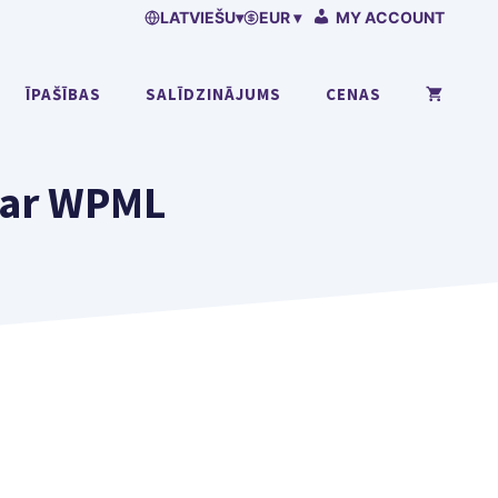
LATVIEŠU
▾
EUR ▾
MY ACCOUNT
ĪPAŠĪBAS
SALĪDZINĀJUMS
CENAS
s ar WPML