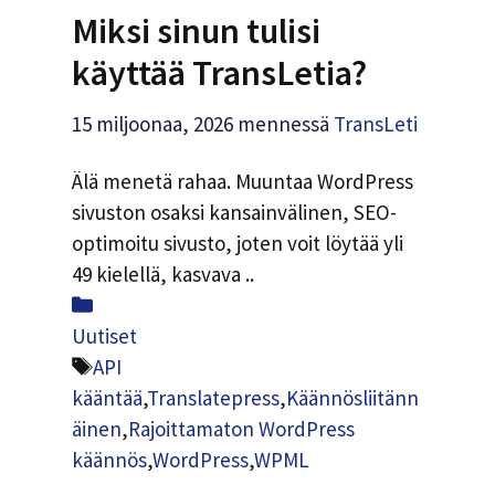
Miksi sinun tulisi
käyttää TransLetia?
15 miljoonaa, 2026
mennessä
TransLeti
Älä menetä rahaa. Muuntaa WordPress
sivuston osaksi kansainvälinen, SEO-
optimoitu sivusto, joten voit löytää yli
49 kielellä, kasvava ..
Luokat
Uutiset
Tunnisteet
API
kääntää
,
Translatepress
,
Käännösliitänn
äinen
,
Rajoittamaton WordPress
käännös
,
WordPress
,
WPML