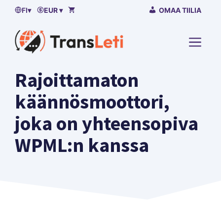
Siirry
FI
▾
EUR ▾
OMAA TIILIA
sisältöön
VALI
Rajoittamaton
käännösmoottori,
joka on yhteensopiva
WPML:n kanssa