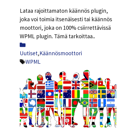
Lataa rajoittamaton käännös plugin,
joka voi toimia itsenäisesti tai käännös
moottori, joka on 100% csiirrettävissä
WPML plugin. Tämä tarkoittaa..
Luokat
Uutiset
,
Käännösmoottori
Tunnisteet
WPML