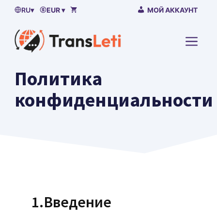
Пропустить
RU
▾
EUR ▾
МОЙ АККАУНТ
контент
МЕН
Политика
конфиденциальности
1.Введение