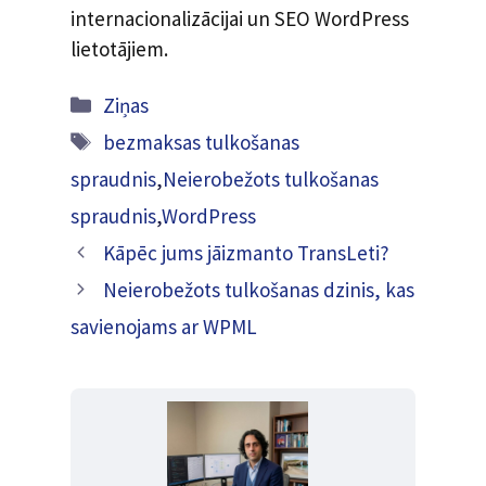
internacionalizācijai un SEO WordPress
lietotājiem.
Kategorijas
Ziņas
Tagi
bezmaksas tulkošanas
spraudnis
,
Neierobežots tulkošanas
spraudnis
,
WordPress
Kāpēc jums jāizmanto TransLeti?
Neierobežots tulkošanas dzinis, kas
savienojams ar WPML