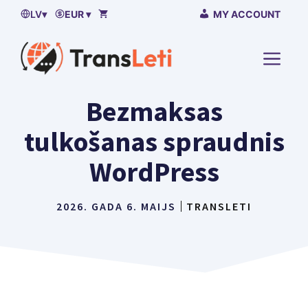
Pāriet
LV
▾
EUR ▾
MY ACCOUNT
uz
saturu
IZVĒL
Bezmaksas
tulkošanas spraudnis
WordPress
2026. GADA 6. MAIJS
TRANSLETI