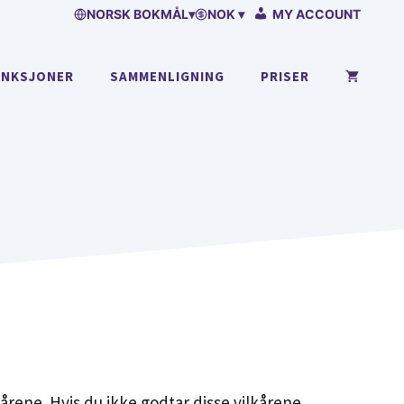
NORSK BOKMÅL
▾
NOK ▾
MY ACCOUNT
UNKSJONER
SAMMENLIGNING
PRISER
årene. Hvis du ikke godtar disse vilkårene,