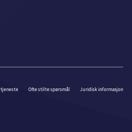
r tjeneste
Ofte stilte spørsmål
Juridisk informasjon