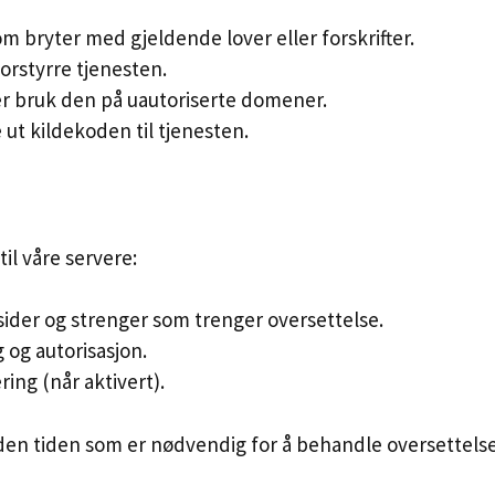
om bryter med gjeldende lover eller forskrifter.
forstyrre tjenesten.
er bruk den på uautoriserte domener.
 ut kildekoden til tjenesten.
il våre servere:
sider og strenger som trenger oversettelse.
 og autorisasjon.
ring (når aktivert).
r den tiden som er nødvendig for å behandle oversettels