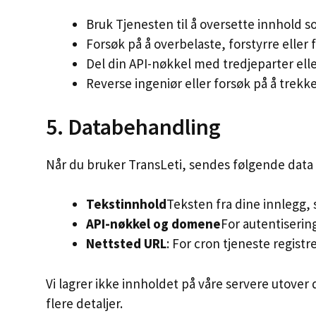
Bruk Tjenesten til å oversette innhold s
Forsøk på å overbelaste, forstyrre eller 
Del din API-nøkkel med tredjeparter ell
Reverse ingeniør eller forsøk på å trekke
5. Databehandling
Når du bruker TransLeti, sendes følgende data t
Tekstinnhold
Teksten fra dine innlegg, 
API-nøkkel og domene
For autentisering
Nettsted URL
: For cron tjeneste registre
Vi lagrer ikke innholdet på våre servere utove
flere detaljer.