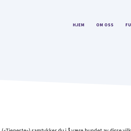
HJEM
OM OSS
F
n («Tjeneste») samtykker du i å være bundet av disse vilk