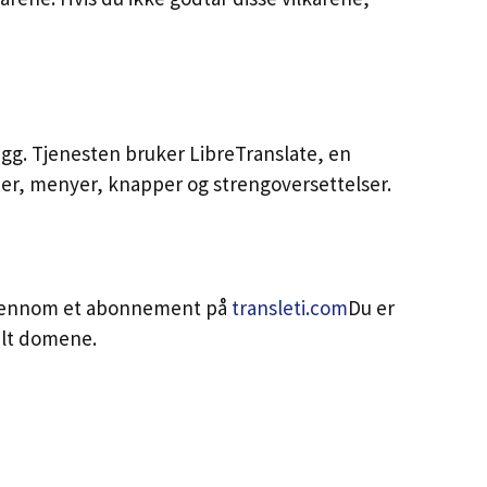
egg. Tjenesten bruker LibreTranslate, en
der, menyer, knapper og strengoversettelser.
 gjennom et abonnement på
transleti.com
Du er
kelt domene.