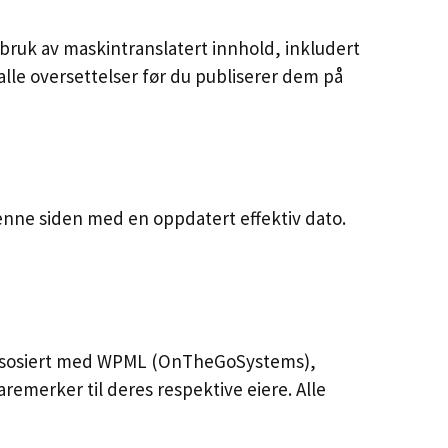
d bruk av maskintranslatert innhold, inkludert
alle oversettelser før du publiserer dem på
 denne siden med en oppdatert effektiv dato.
e assosiert med WPML (OnTheGoSystems),
emerker til deres respektive eiere. Alle