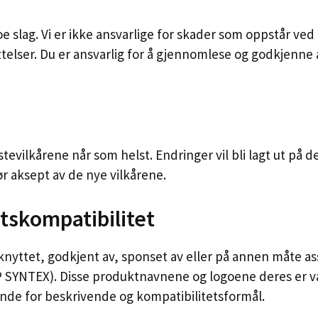
oe slag. Vi er ikke ansvarlige for skader som oppstår ve
telser. Du er ansvarlig for å gjennomlese og godkjenne 
estevilkårene når som helst. Endringer vil bli lagt ut på
ør aksept av de nye vilkårene.
tskompatibilitet
tilknyttet, godkjent av, sponset av eller på annen måt
 SYNTEX). Disse produktnavnene og logoene deres er var
ende for beskrivende og kompatibilitetsformål.