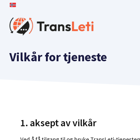
Hopp
til
Innhold
Vilkår for tjeneste
1. aksept av vilkår
Ved å få tilgang til og bruke TransLeti-tjeneste