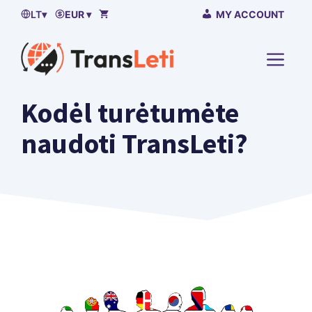
Praleisti
LT
▾
EUR ▾
MY ACCOUNT
į
turinį
MENI
Kodėl turėtumėte
naudoti TransLeti?