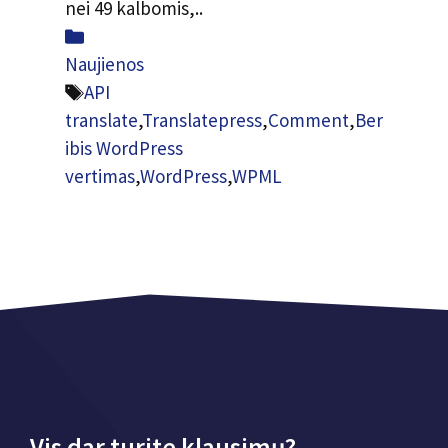
nei 49 kalbomis,..
Kategorijos
Naujienos
Žymos
API
translate
,
Translatepress
,
Comment
,
Ber
ibis WordPress
vertimas
,
WordPress
,
WPML
Vis dar turite klausimų?