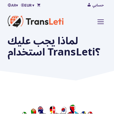
اذهب
حسابي
AR
▾
EUR ▾
إلى
المحتوى
لقائمة
لماذا يجب عليك
استخدام TransLeti؟