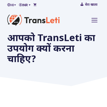
सामग्री
मेरा खाता
HI
▾
INR ▾
पर
जाएं
मेनू
आपको TransLeti का
उपयोग क्यों करना
चाहिए?