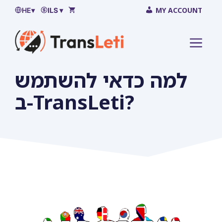
לדלג
MY ACCOUNT
HE
▾
ILS ▾
על
התוכן
MEN
למה כדאי להשתמש
ב-TransLeti?