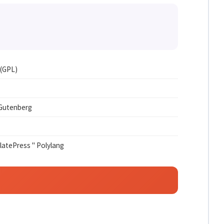
 (GPL)
 Gutenberg
atePress " Polylang