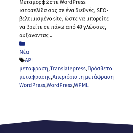
Μεταμορφώστε WordPress
ιστοσελίδα σας σε ένα διεθνές, SEO-
βελτιμισμένο site, ώστε να μπορείτε
να βρείτε σε πάνω από 49 γλώσσες,
αυξάνοντας ..
Κατηγορίες
Νέα
Ετικέτες
API
μετάφραση
,
Translatepress
,
Πρόσθετο
μετάφρασης
,
Απεριόριστη μετάφραση
WordPress
,
WordPress
,
WPML