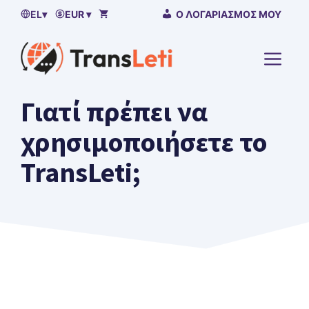
Μετάβαση
EL
▾
EUR ▾
Ο ΛΟΓΑΡΙΑΣΜΌΣ ΜΟΥ
στο
περιεχόμενο
ΜΕΝΟ
Γιατί πρέπει να
χρησιμοποιήσετε το
TransLeti;