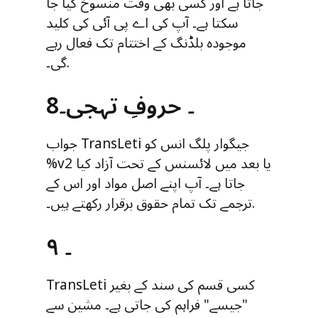
جاتا ہے اور کسی بھی وقت منسوخ کیا جا
سکتا ہے۔ آپ کی اے پی آئی کی کلید
موجودہ بلڈنگ کے اختتام تک فعال رہے
گی۔.
8۔ حروفِ تہجی۔
جواب TransLeti جیگوار پلگ انس کو
%v2 یا بعد میں لائسنس کے تحت آزاد کیا
جاتا ہے۔ آپ اپنے اصل مواد اور اس کے
ترجمے تک تمام حقوق برقرار رکھتے ہیں۔.
۹ ۔
TransLeti کسی قسم کی سند کے بغیر
"جیسے" فراہم کی جاتی ہے۔ مشین سے