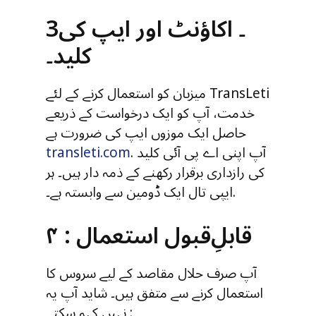
3۔ اکاؤنٹ اور ایپ کی
کلید۔
میزبان کو استعمال کرنے کے لئے TransLeti
خدمت، آپ کو ایک درخواست کے ذریعے
حاصل ایک موزوں ایپ کی ضرورت ہے
. آپ اپنی اے پی آئی کلید
transleti.com
کی رازداری برقرار رکھنے کے ذمہ دار ہیں۔ ہر
ایپی تال ایک ڈومین سے وابستہ ہے۔.
۴ : قابلِ‌قبول استعمال
آپ صرف حلال مقاصد کے لیے سروس کا
استعمال کرنے سے متفق ہیں۔ شاید آپ یہ
نہیں کہہ سکتے :