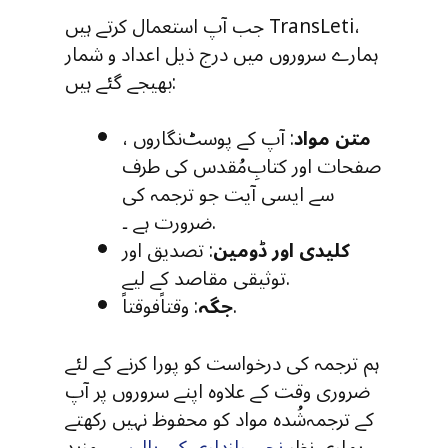
جب آپ استعمال کرتے ہیں TransLeti،
ہمارے سروروں میں درج ذیل اعداد و شمار
بھیجے گئے ہیں:
متن مواد
: آپ کے پوسٹ‌نگاروں ،
صفحات اور کتابِ‌مُقدس کی طرف
سے ایسی آیت جو ترجمہ کی
ضرورت ہے ۔.
کلیدی اور ڈومین
: تصدیق اور
توثیقی مقاصد کے لیے.
: وقتاًفوقتاً.
جگہ
ہم ترجمہ کی درخواست کو پورا کرنے کے لئے
ضروری وقت کے علاوہ اپنے سروروں پر آپ
کے ترجمہ‌شُدہ مواد کو محفوظ نہیں رکھتے
۔ ہماری نظر
نجی رازداری کی پالیسی
مزید