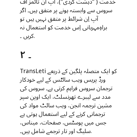
خدمت ( "دہشت گردی")، آپ ان ٹائمز آف
سروس سے وابستہ ہونے پر متفق ہیں۔ اگر
آپ اِن شرائط پر متفق نہیں ہیں تو
براہِ‌مہربانی اِس خدمت کو استعمال نہ
کریں ۔.
۲ ۔
TransLeti کو ایک متصلہ پلگین کے ذریعے
ورڈ پریس ویب سائٹس کے لیے خودکار
ترجمان سروس فراہم کرتی ہے۔ سروس کی
مدد سے لیبرے تھرنسلٹ، ایک اوپن سپر
مشین ترجمہ انجن، ویب سائٹ مواد کی
ترجمانی کرنے کے لیے استعمال ہوتی ہے
جس میں پوسٹس، صفحات، میناس،
سلیگ اور تار ترجمے شامل ہیں۔.