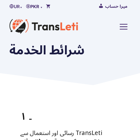
مواد
میرا حساب
UR
▾
PKR ▾
کی
تلاش
لقائمة
شرائط الخدمة
۱ ۔
رسائی اور استعمال سے TransLeti