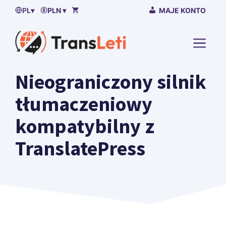
Przejdź
PL
▾
PLN ▾
MAJE KONTO
do
treści
MENU
Nieograniczony silnik
tłumaczeniowy
kompatybilny z
TranslatePress