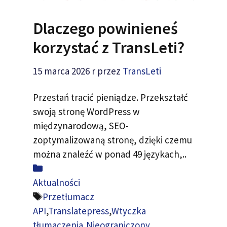
Dlaczego powinieneś
korzystać z TransLeti?
15 marca 2026 r
przez
TransLeti
Przestań tracić pieniądze. Przekształć
swoją stronę WordPress w
międzynarodową, SEO-
zoptymalizowaną stronę, dzięki czemu
można znaleźć w ponad 49 językach,..
Kategoria
Aktualności
Tagi
Przetłumacz
API
,
Translatepress
,
Wtyczka
tłumaczenia
,
Nieograniczony