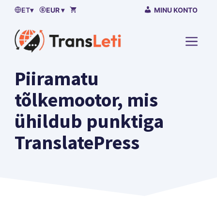
Liigu
ET
▾
EUR ▾
MINU KONTO
sisuga
seotud
MENÜ
Piiramatu
tõlkemootor, mis
ühildub punktiga
TranslatePress