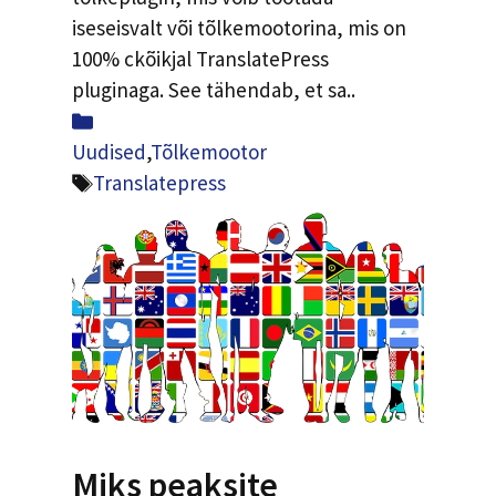
iseseisvalt või tõlkemootorina, mis on
100% ckõikjal TranslatePress
pluginaga. See tähendab, et sa..
Kategooriatesse
Uudised
,
Tõlkemootor
Sildid
Translatepress
Miks peaksite