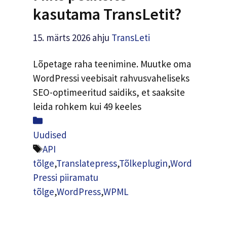
kasutama TransLetit?
15. märts 2026
ahju
TransLeti
Lõpetage raha teenimine. Muutke oma
WordPressi veebisait rahvusvaheliseks
SEO-optimeeritud saidiks, et saaksite
leida rohkem kui 49 keeles
Kategooriatesse
Uudised
Sildid
API
tõlge
,
Translatepress
,
Tõlkeplugin
,
Word
Pressi piiramatu
tõlge
,
WordPress
,
WPML