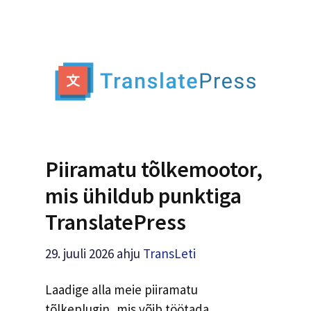
Piiramatu tõlkemootor,
mis ühildub punktiga
TranslatePress
29. juuli 2026
ahju
TransLeti
Laadige alla meie piiramatu
tõlkeplugin, mis võib töötada