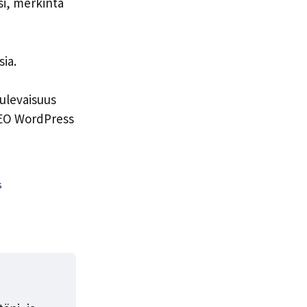
si, merkintä
sia.
tulevaisuus
SEO WordPress
s