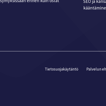
ysymyksissään ennen kuin ostat
SEO ja kans
kääntämin
Tietosuojakäytäntö
Palvelun e