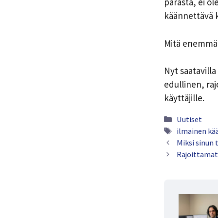
parasta, ei o
käännettävä 
Mitä enemmän,
Nyt saatavill
edullinen, ra
käyttäjille.
Luokat
Uutiset
Tunnisteet
ilmainen kä
Miksi sinun 
Rajoittamat