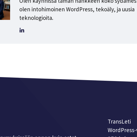
Olen käynnissä tämän hankkeen koko sydämestä
olen intohimoinen WordPress, tekoäly, ja uusia
teknologioita.
TransLeti
WordPress-