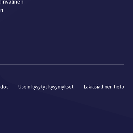
ainvälinen
en
hdot
Usein kysytyt kysymykset
Laki­asiallinen tieto