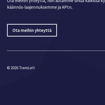
Ota meihin yhteyttä, niin autamme sinua kaikissa k
käännös-laajennuksemme ja API:n.
Ota meihin yhteyttä
© 2026 TransLeti