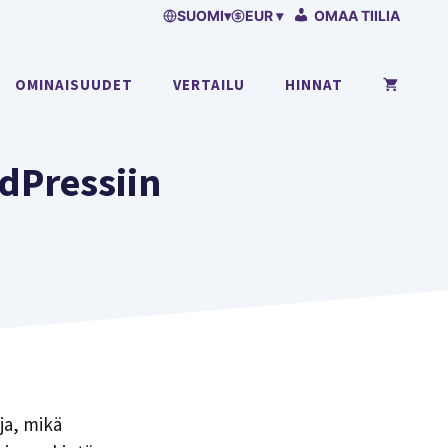
SUOMI
▾
EUR ▾
OMAA TIILIA
OMINAISUUDET
VERTAILU
HINNAT
dPressiin
ja, mikä