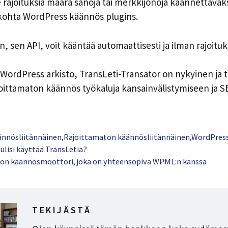
le rajoituksia määrä sanoja tai merkkijonoja käännettäväk
kohta WordPress käännös plugins.
 sen API, voit kääntää automaattisesti ja ilman rajoituk
a WordPress arkisto, TransLeti-Transator on nykyinen ja 
joittamaton käännös työkaluja kansainvälistymiseen ja 
ännösliitännäinen
,
Rajoittamaton käännösliitännäinen
,
WordPres
tulisi käyttää TransLetia?
on käännösmoottori, joka on yhteensopiva WPML:n kanssa
TEKIJÄSTÄ