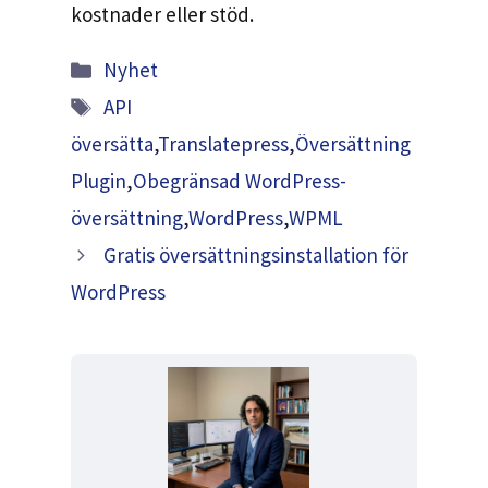
kostnader eller stöd.
Kategorier
Nyhet
Taggar
API
översätta
,
Translatepress
,
Översättning
Plugin
,
Obegränsad WordPress-
översättning
,
WordPress
,
WPML
Gratis översättningsinstallation för
WordPress