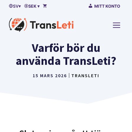
Hoppa
SV
▾
SEK ▾
MITT KONTO
till
innehåll
MENY
Varför bör du
använda TransLeti?
15 MARS 2026
TRANSLETI