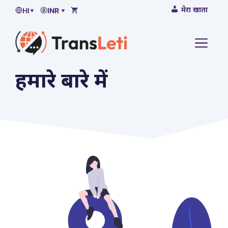
सामग्री
मेरा खाता
HI
▾
INR ▾
पर
जाएं
मेनू
हमारे बारे में