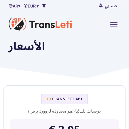
اذهب
حسابي
AR
▾
EUR ▾
إلى
المحتوى
لقائمة
الأسعار
TRANSLETI API
ترجمات تلقائية غير محدودة لـ(وورد برس)