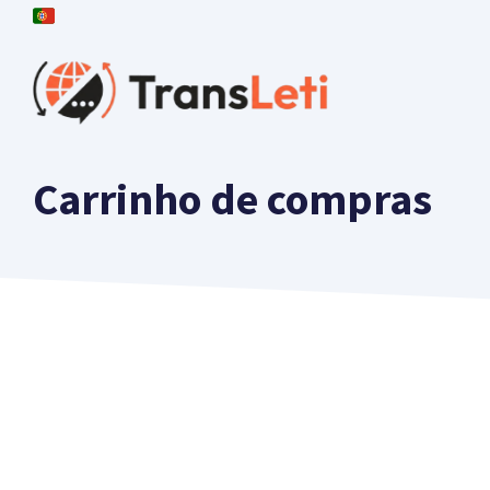
Saltar
🇵🇹
para
o
conteúdo
Carrinho de compras