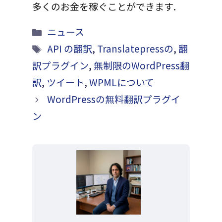
多くのお金を稼ぐことができます.
カ
ニュース
テ
ニ
API の翻訳
,
Translatepressの
,
翻
ゴ
ュ
訳プラグイン
,
無制限のWordPress翻
リ
ー
訳
,
ツイート
,
WPMLについて
ー
ス
WordPressの無料翻訳プラグイ
ン