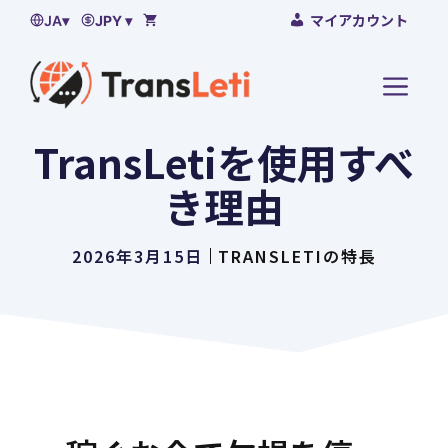
コ
マイアカウント
JA
▾
JPY ▾
ン
テ
メ
ン
ニ
ツ
ュ
TransLetiを使用すべ
へ
ー
ス
き理由
キ
ッ
2026年3月15日
TRANSLETIの特長
プ