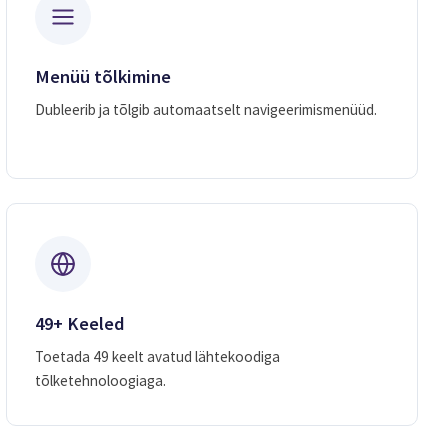
Menüü tõlkimine
Dubleerib ja tõlgib automaatselt navigeerimismenüüd.
49+ Keeled
Toetada 49 keelt avatud lähtekoodiga
tõlketehnoloogiaga.