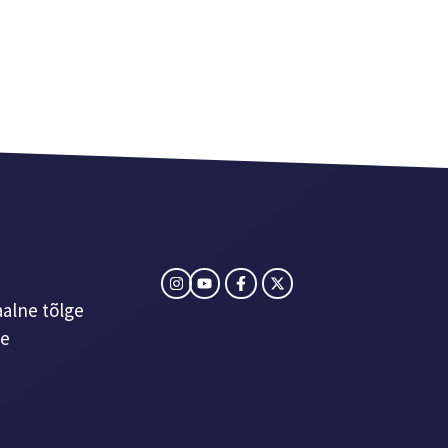
aalne tõlge
le