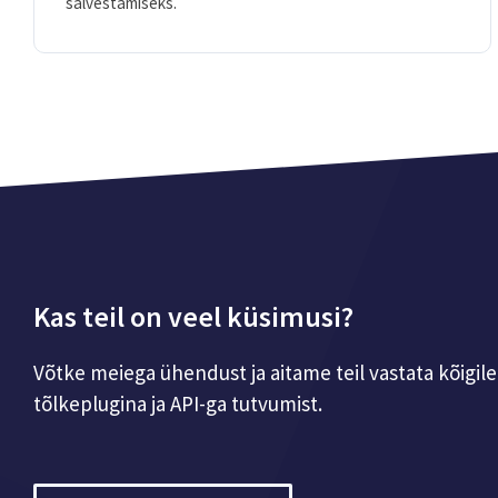
salvestamiseks.
Kas teil on veel küsimusi?
Võtke meiega ühendust ja aitame teil vastata kõigi
tõlkeplugina ja API-ga tutvumist.