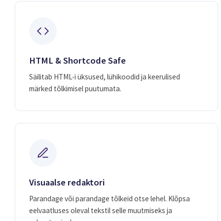
HTML & Shortcode Safe
Säilitab HTML-i üksused, lühikoodid ja keerulised
märked tõlkimisel puutumata.
Visuaalse redaktori
Parandage või parandage tõlkeid otse lehel. Klõpsa
eelvaatluses oleval tekstil selle muutmiseks ja