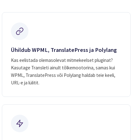
Ühildub WPML, TranslatePress ja Polylang
Kas eelistada olemasolevat mitmekeelset pluginat?
Kasutage Transleti ainult tõlkemootorina, samas kui
WPML, TranslatePress või Polylang haldab teie keeli,
URL-e ja lülitit.