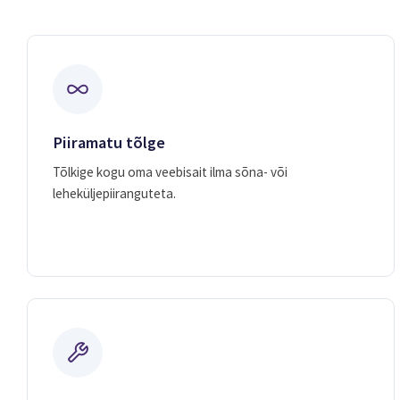
Piiramatu tõlge
Tõlkige kogu oma veebisait ilma sõna- või
leheküljepiiranguteta.