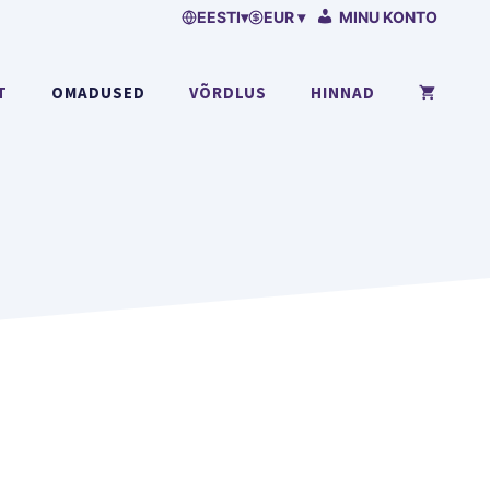
EESTI
▾
EUR ▾
MINU KONTO
T
OMADUSED
VÕRDLUS
HINNAD