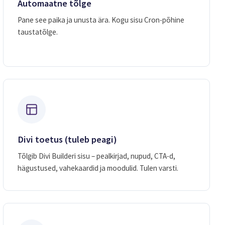
Automaatne tõlge
Pane see paika ja unusta ära. Kogu sisu Cron-põhine
taustatõlge.
Divi toetus (tuleb peagi)
Tõlgib Divi Builderi sisu – pealkirjad, nupud, CTA-d,
hägustused, vahekaardid ja moodulid. Tulen varsti.