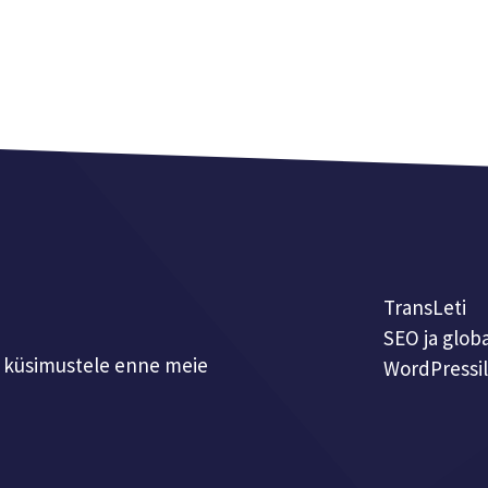
TransLeti
SEO ja glob
le küsimustele enne meie
WordPressi