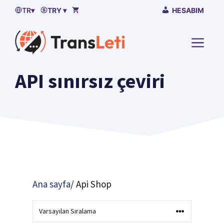
İçeriğe
TR
▾
TRY ▾
HESABIM
atla
MENÜ
API sınırsız çeviri
Ana sayfa
/ Api Shop