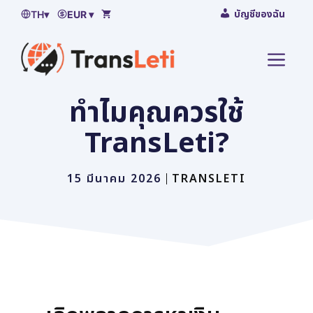
ข้าม
บัญชีของฉัน
TH
▾
EUR ▾
ไป
ยัง
เมนู
เนื้อหา
ทำไมคุณควรใช้
TransLeti?
15 มีนาคม 2026
TRANSLETI