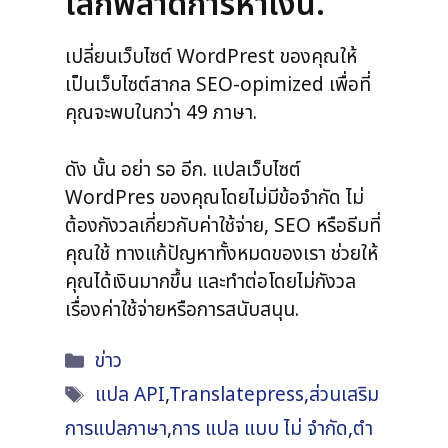
เลิกพลาดการหาเงิน.
เปลี่ยนเว็บไซต์ WordPrest ของคุณให้
เป็นเว็บไซต์สากล SEO-opimized เพื่อที่
คุณจะพบในกว่า 49 ภาษา.
ดัง นั้น อย่า รอ อีก. แปลเว็บไซต์
WordPres ของคุณโดยไม่มีข้อจํากัด ไม่
ต้องกังวลเกี่ยวกับค่าใช้จ่าย, SEO หรือธีมที่
คุณใช้ ทางแก้ปัญหาทั้งหมดของเรา ช่วยให้
คุณได้เงินมากขึ้น และทําต่อโดยไม่กังวล
เรื่องค่าใช้จ่ายหรือการสนับสนุน.
หมวด
ข่าว
หมู่
ป้า
แปล API
,
Translatepress
,
ส่วนเสริม
ยกํา
การแปลภาษา
,
การ แปล แบบ ไม่ จํากัด
,
ตํา
กับ