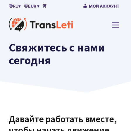
Пропустить
RU
▾
EUR ▾
МОЙ АККАУНТ
контент
МЕН
Свяжитесь с нами
сегодня
Давайте работать вместе,
чтобы начать движение