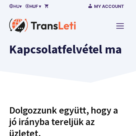
Ugrás
HU
▾
HUF ▾
MY ACCOUNT
a
tartalomra
MENÜ
Kapcsolatfelvétel ma
Dolgozzunk együtt, hogy a
jó irányba tereljük az
üzletet.