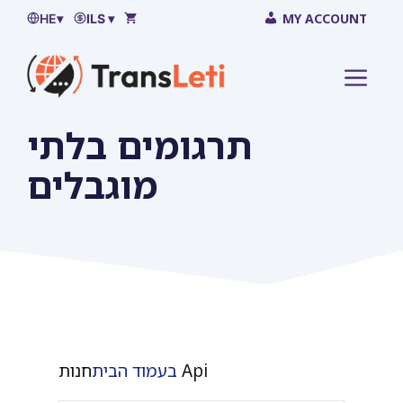
לדלג
MY ACCOUNT
HE
▾
ILS ▾
על
התוכן
MEN
תרגומים בלתי
מוגבלים
חנות Api
בעמוד הבית