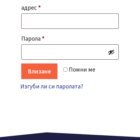
Изисква
адрес
*
се
Изисква
Парола
*
се
Помни ме
Влизане
Изгуби ли си паролата?