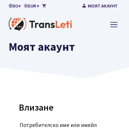
Премини
BG
▾
EUR ▾
МОЯТ АКАУНТ
към
съдържанието
МЕН
Моят акаунт
Влизане
Потребителско име или имейл